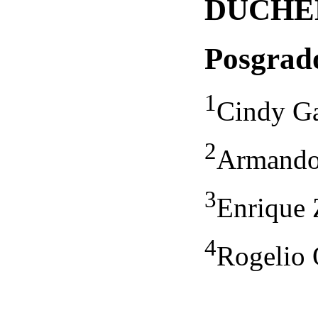
DUCHE
Posgrad
1
Cindy Ga
2
Armando
3
Enrique 
4
Rogelio 