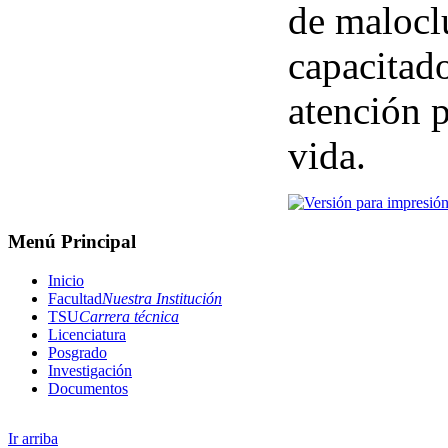
de malocl
capacitado
atención p
vida.
Menú Principal
Inicio
Facultad
Nuestra Institución
TSU
Carrera técnica
Licenciatura
Posgrado
Investigación
Documentos
Ir arriba