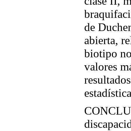
clase II, 
braquifaci
de Duchen
abierta, r
biotipo no
valores m
resultados
estadístic
CONCLUSI
discapacid