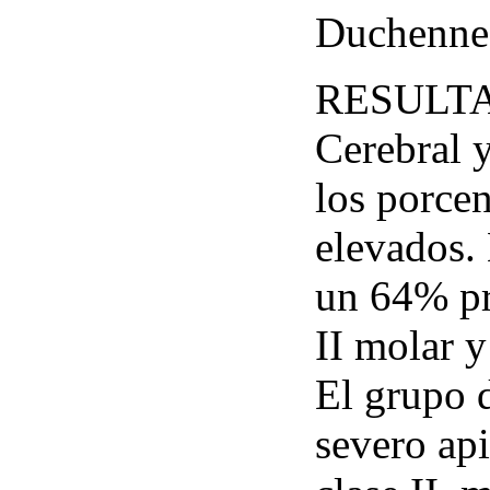
Duchenne
RESULTAD
Cerebral 
los porce
elevados. 
un 64% pr
II molar y
El grupo 
severo ap