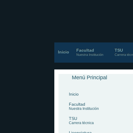
Facultad
TSU
Inicio
Nuestra Institución
Carrera técn
Menú Principal
Inicio
Facultad
Nuestra Institución
TSU
Carrera técnica
Licenciatura