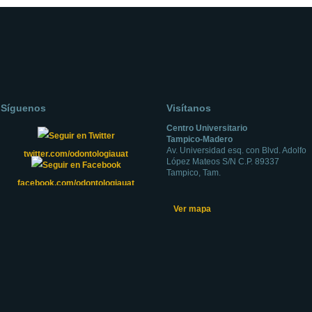
Síguenos
Visítanos
Centro Universitario
Tampico-Madero
Av. Universidad esq. con Blvd. Adolfo
twitter.com/odontologiauat
López Mateos S/N C.P. 89337
Tampico, Tam.
facebook.com/odontologiauat
Ver mapa