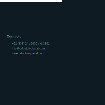
Contacto
+52 (833) 241 2000 ext. 3361
info@odontologiauat.com
www.odontologiauat.com