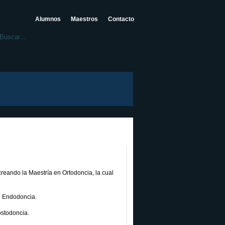
Alumnos
Maestros
Contacto
reando la Maestría en Ortodoncia, la cual
n Endodoncia.
ostodoncia.