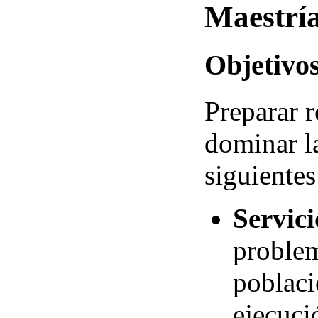
Maestrí
Objetivo
Preparar 
dominar la
siguientes
Servici
problem
poblaci
ejecuci