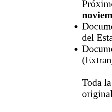
Próxim
noviem
Documen
del Est
Documen
(Extran
Toda la
origina