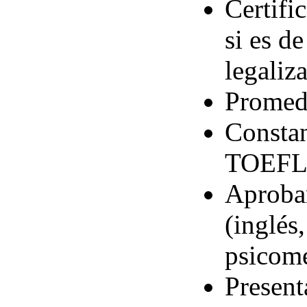
Certifi
si es d
legaliz
Promedi
Constan
TOEFL 
Aprobar
(inglés
psicomé
Present