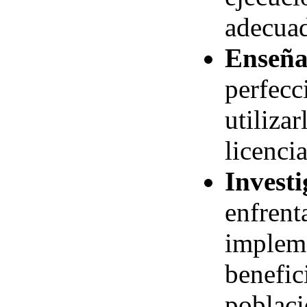
adecuad
Enseña
perfecc
utiliza
licenci
Investi
enfrent
impleme
benefic
poblaci