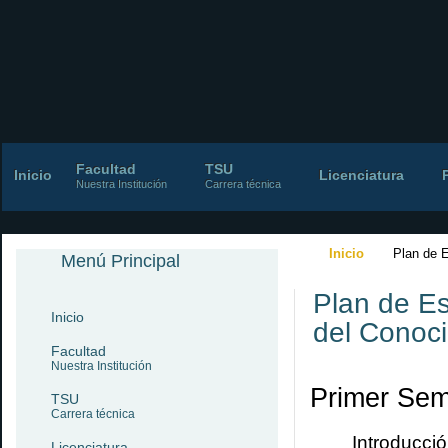
Facultad
TSU
Inicio
Licenciatura
Nuestra Institución
Carrera técnica
Inicio
Plan de 
Menú Principal
Plan de E
Inicio
del Conoc
Facultad
Nuestra Institución
Primer
Sem
TSU
Carrera técnica
Introducció
Licenciatura