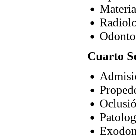
Materia
Radiol
Odontol
Cuarto
Se
Admisi
Propedé
Oclusi
Patolog
Exodon