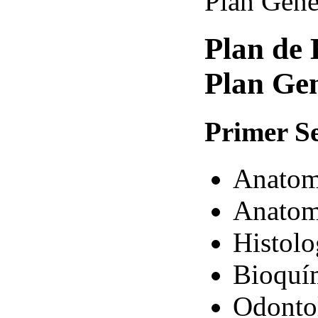
Plan Gene
Plan de 
Plan Ge
Primer
Se
Anatom
Anatom
Histolo
Bioquí
Odontol