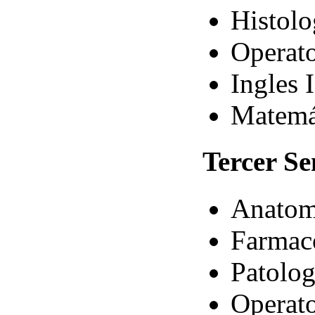
Histolo
Operato
Ingles 
Matemá
Tercer
Se
Anatom
Farmac
Patolog
Operato